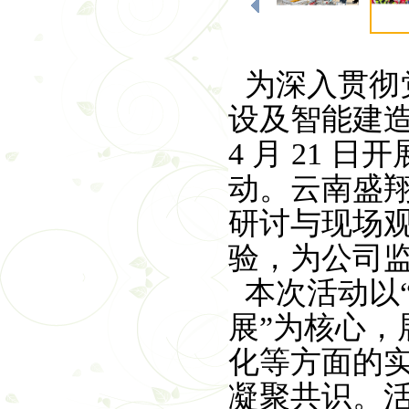
云南弘祥化工有限公司
智启建造新范式 砥砺监
追寻红色印记 凝聚奋进
捐资助学暖人心 情系
为深入贯彻
筑梦盛翔 共启新程 —
设及智能建
云南省昆明市安宁市昆
聚焦超高支模难题 共探
4
月
21
日开
凝心聚力守初心 笃行实
动。云南盛
温泉山谷国际康旅城普
研讨与现场
验，为公司
本次活动以
展”为核心
化等方面的
凝聚共识。