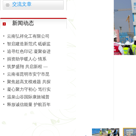
交流文章
活力赛场 赛出团结 —
学习善洲精神 践行初心
新闻动态
云南弘祥化工有限公司
智启建造新范式 砥砺监
追寻红色印记 凝聚奋进
捐资助学暖人心 情系
筑梦盛翔 共启新程 —
云南省昆明市安宁市昆
聚焦超高支模难题 共探
凝心聚力守初心 笃行实
温泉山谷国际康旅城普
释放诚信能量 护航百年
安宁市中老铁路国际冷
聚焦附着式升降脚手架
安宁市官厢街更新改造
活力赛场 赛出团结 —
学习善洲精神 践行初心
智启建造新