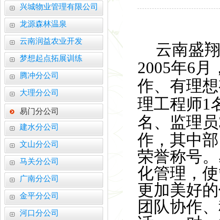
兴城物业管理有限公司
龙源森林温泉
云南润益农业开发
云南盛
梦想起点拓展训练
2005
年
6
月
腾冲分公司
作、有理想
大理分公司
理工程师
1
活力赛场 赛出团结 —
易门分公司
学习善洲精神 践行初心
名、监理员
建水分公司
云南弘祥化工有限公司
作，其中部
智启建造新范式 砥砺监
文山分公司
荣誉称号。
追寻红色印记 凝聚奋进
马关分公司
捐资助学暖人心 情系
化管理，使
筑梦盛翔 共启新程 —
广南分公司
更加美好的
云南省昆明市安宁市昆
金平分公司
聚焦超高支模难题 共探
团队协作、
河口分公司
凝心聚力守初心 笃行实