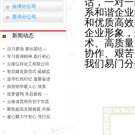
话，一对一
温泉山谷国际康旅城普
会泽分公司
系和谐企业
释放诚信能量 护航百年
普洱分公司
安宁市中老铁路国际冷
和优质高效
聚焦附着式升降脚手架
企业形象，
安宁市官厢街更新改造
新闻动态
术、高质量
活力赛场 赛出团结 —
学习善洲精神 践行初心
协作、艰苦
云南弘祥化工有限公司
我们易门分
智启建造新范式 砥砺监
追寻红色印记 凝聚奋进
捐资助学暖人心 情系
筑梦盛翔 共启新程 —
云南省昆明市安宁市昆
聚焦超高支模难题 共探
凝心聚力守初心 笃行实
温泉山谷国际康旅城普