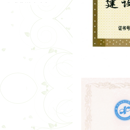
追寻红色印记 凝聚奋进
捐资助学暖人心 情系
筑梦盛翔 共启新程 —
云南省昆明市安宁市昆
聚焦超高支模难题 共探
凝心聚力守初心 笃行实
温泉山谷国际康旅城普