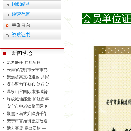
学习善洲精神 践行初心
组织结构
云南弘祥化工有限公司
经营范围
会员单位
智启建造新范式 砥砺监
追寻红色印记 凝聚奋进
荣誉展台
捐资助学暖人心 情系
资质证书
筑梦盛翔 共启新程 —
云南省昆明市安宁市昆
新闻动态
聚焦超高支模难题 共探
凝心聚力守初心 笃行实
温泉山谷国际康旅城普
释放诚信能量 护航百年
安宁市中老铁路国际冷
聚焦附着式升降脚手架
安宁市官厢街更新改造
活力赛场 赛出团结 —
学习善洲精神 践行初心
云南弘祥化工有限公司
智启建造新范式 砥砺监