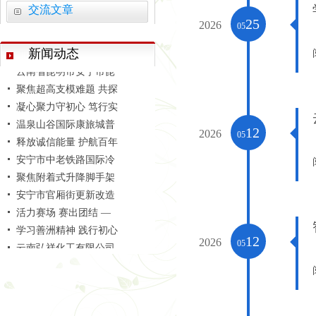
交流文章
追寻红色印记 凝聚奋进
25
2026
05
捐资助学暖人心 情系
筑梦盛翔 共启新程 —
新闻动态
云南省昆明市安宁市昆
聚焦超高支模难题 共探
凝心聚力守初心 笃行实
温泉山谷国际康旅城普
12
释放诚信能量 护航百年
2026
05
安宁市中老铁路国际冷
聚焦附着式升降脚手架
安宁市官厢街更新改造
活力赛场 赛出团结 —
学习善洲精神 践行初心
云南弘祥化工有限公司
12
2026
05
智启建造新范式 砥砺监
追寻红色印记 凝聚奋进
捐资助学暖人心 情系
筑梦盛翔 共启新程 —