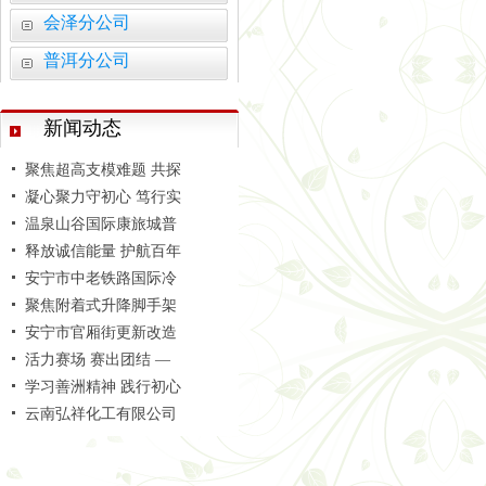
智启建造新范式 砥砺监
会泽分公司
追寻红色印记 凝聚奋进
普洱分公司
捐资助学暖人心 情系
筑梦盛翔 共启新程 —
新闻动态
云南省昆明市安宁市昆
聚焦超高支模难题 共探
凝心聚力守初心 笃行实
温泉山谷国际康旅城普
释放诚信能量 护航百年
安宁市中老铁路国际冷
聚焦附着式升降脚手架
安宁市官厢街更新改造
活力赛场 赛出团结 —
学习善洲精神 践行初心
云南弘祥化工有限公司
智启建造新范式 砥砺监
追寻红色印记 凝聚奋进
捐资助学暖人心 情系