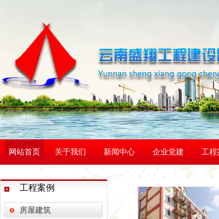
网站首页
关于我们
新闻中心
企业党建
工程
活力赛场 赛出团结 —
学习善洲精神 践行初心
工程案例
云南弘祥化工有限公司
智启建造新范式 砥砺监
房屋建筑