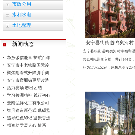
追寻红色印记 凝聚奋进
市政公用
捐资助学暖人心 情系
水利水电
筑梦盛翔 共启新程 —
云南省昆明市安宁市昆
土地整理
聚焦超高支模难题 共探
凝心聚力守初心 笃行实
安宁县街街道鸣矣河村
新闻动态
温泉山谷国际康旅城普
安宁县街街道鸣矣河村幸福和
释放诚信能量 护航百年
共四幢6层住宅楼，共计144套
安宁市中老铁路国际冷
积为17075.52㎡，建筑总高度20.4
聚焦附着式升降脚手架
安宁市官厢街更新改造
活力赛场 赛出团结 —
学习善洲精神 践行初心
云南弘祥化工有限公司
智启建造新范式 砥砺监
追寻红色印记 凝聚奋进
捐资助学暖人心 情系
筑梦盛翔 共启新程 —