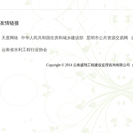
学习善洲精神 践行初心
云南弘祥化工有限公司
智启建造新范式 砥砺监
友情链接
追寻红色印记 凝聚奋进
捐资助学暖人心 情系
天度网络
中华人民共和国住房和城乡建设部
昆明市公共资源交易网
筑梦盛翔 共启新程 —
云南省昆明市安宁市昆
云南省水利工程行业协会
聚焦超高支模难题 共探
凝心聚力守初心 笃行实
Copyright © 2014 云南盛翔工程建设监理咨询有限公司（2014）
温泉山谷国际康旅城普