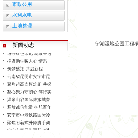
市政公用
水利水电
活力赛场 赛出团结 —
土地整理
学习善洲精神 践行初心
云南弘祥化工有限公司
智启建造新范式 砥砺监
宁湖湿地公园工程
新闻动态
追寻红色印记 凝聚奋进
捐资助学暖人心 情系
筑梦盛翔 共启新程 —
云南省昆明市安宁市昆
聚焦超高支模难题 共探
凝心聚力守初心 笃行实
温泉山谷国际康旅城普
释放诚信能量 护航百年
安宁市中老铁路国际冷
聚焦附着式升降脚手架
安宁市官厢街更新改造
活力赛场 赛出团结 —